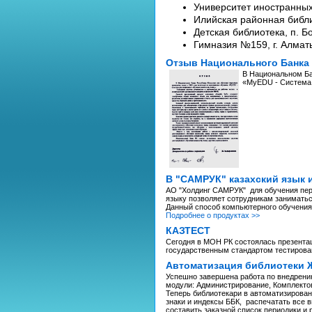
Университет иностранных
Илийская районная библи
Детская библиотека, п. Б
Гимназия №159, г. Алмат
Отзыв Национального Банка
В Национальном Ба
«MyEDU - Система 
В "САМРУК" казахский язык 
АО "Холдинг САМРУК" для обучения пер
языку позволяет сотрудникам заниматьс
Данный способ компьютерного обучения 
Подробнее о продуктах >>
КАЗТЕСТ
Сегодня в МОН РК состоялась презента
государственным стандартом тестирова
Автоматизация библиотеки 
Успешно завершена работа по внедрению
модули: Администрирование, Комплектов
Теперь библиотекари в автоматизированн
знаки и индексы ББК, распечатать все в
составить заказной список периодики и 