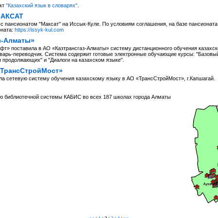
кт
"Казахский язык в словарях"
.
МАКСАТ
с пансионатом "Максат" на Иссык-Куле. По условиям соглашения, на базе пансионат
оната:
https://issyk-kul.com
з-Алматы»
т» поставила в АО «Казтрансгаз-Алматы» систему дистанционного обучения казахско
варь-переводчик. Система содержит готовые электронные обучающие курсы: "Базовый к
я продолжающих" и "Диалоги на казахском языке".
«ТрансСтройМост»
а сетевую систему обучения казахскому языку в АО «ТрансСтройМост», г.Капшагай.
ю библиотечной системы КАБИС во всех 187 школах города Алматы