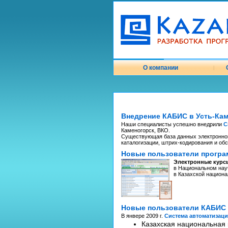
О компании
|
Внедрение КАБИС в Усть-Ка
Наши специалисты успешно внедрили
С
Каменогорск, ВКО.
Существующая база данных электронног
каталогизации, штрих-кодирования и об
Новые пользователи програ
Электронные курсы
в Национальном нау
в Казахской национ
Новые пользователи КАБИС
В янвере 2009 г.
Система автоматизац
Казахская национальная 