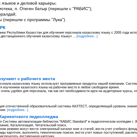
 языков и деловой карьеры;
отека, п. Отеген батыр (перешли с "РАБИС");
оралдай;
ы (перешли с программы "Лука").
 РК
нке Республики Казахстан для обучения персонала казахскому языку с 2005 года исп
дистанционного обучения казахскому языку» ...
[подробнее...]
изучают с рабочего места
сонала казахскому языку использует программные продукты нашей компании. Систем
я изучением казахского языка на рабочем месте в любое свободное время.
очень удобен для персонала, так как нет необходимости идти на аудиторные курсы, о
ция отечественной образовательной системы КАЗТЕСТ, определяющей уровень знания 
ния.
[подробнее...]
Жаркентского педколледжа
 Системы автоматизации библиотек "КАБИС.Standard" в педагогическом колледже г. 
ание, Каталогизация, Читательский поиск.
ом режиме могут вести электронный каталог книг и статей, вести учет учебного фонд
иды карточек, выполнять тематические поиски, вести учет новых поступлений, распеч
распечатать доставочную карточку.