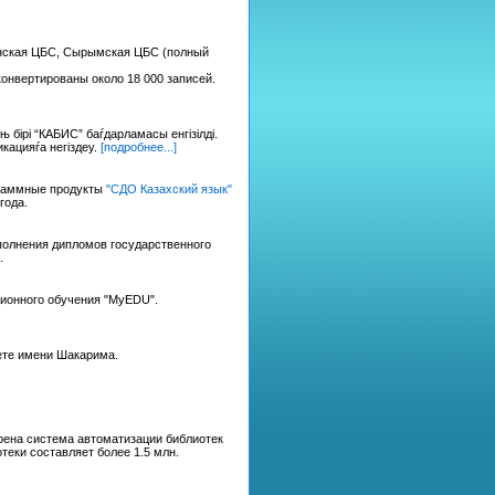
инская ЦБС, Сырымская ЦБС (полный
онвертированы около 18 000 записей.
бірі “КАБИС” баѓдарламасы енгізілді.
кацияѓа негіздеу.
[подробнее...]
граммные продукты
"СДО Казахский язык"
года.
полнения дипломов государственного
.
ционного обучения "MyEDU".
ете имени Шакарима.
ена система автоматизации библиотек
еки составляет более 1.5 млн.