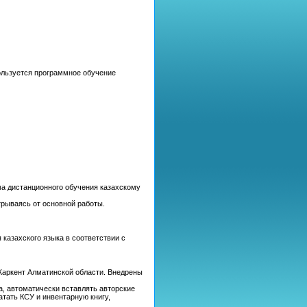
ользуется программное обучение
а дистанционного обучения казахскому
трываясь от основной работы.
казахского языка в соответствии с
Жаркент Алматинской области. Внедрены
а, автоматически вставлять авторские
атать КСУ и инвентарную книгу,