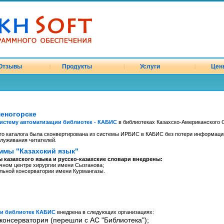
Отзывы
Продукты
Услуги
Цен
|
|
|
меногорске
истему автоматизации библиотек - КАБИС
в библиотеках Казахско-Американского С
о каталога была сконвертирована из системы ИРБИС в КАБИС без потери информаци
служивания читателей.
ммы "Казахский язык"
 казахского языка и русско-казахские словари внедрены:
чном центре хирургии имени Сызганова;
альной консерватории имени Курмангазы.
ии библиотек КАБИС
внедрена в следующих организациях:
консерватория (перешли с АС "Библиотека");