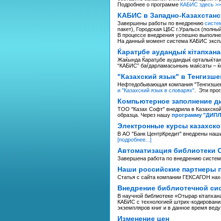
Подробнее о программе
КАБИС здесь >>
КАБИС в Западно-Казахстанс
Завершены работы по внедрению
систе
пакет), Городская ЦБС г.Уральск (полный
В процессе внедрения успешно выполне
На данный момент система КАБИС экспл
Ќаратµбе аудандыќ кітапхан
Жаќында Ќаратµбе аудандыќ орталыќтанд
“КАБИС” баѓдарламасыныњ маќсаты – ќор
"Казахский язык" в Тенгизше
Нефтедобывающая компания "Тенгизшевро
и "Казахский язык в словарях"
. Эти про
Компьютерное заполнение д
ТОО "Казах Софт" внедрила в Казахско
образца. Через нашу
программу "ДИП
Электронные курсы казахско
В АО "Банк ЦентрКредит" внедрены наши
[подробнее...]
Автоматизация библиотеки 
Завершена работа по внедрению систем
Наши российские партнеры п
Статья с сайта компании ГЕКСАГОН на
Внедрение библиотечной сис
В научной библиотеке «Отырар кiтапха
КАБИС с технологией штрих-кодирования
экземпляров книг и в данное время веду
Изменение цен