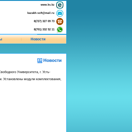
www.ks.kz
kazakh-soft@mail.ru
8(727) 327 09 73
8(701) 332 52 11
ы
Новости
|
Новости
вободного Университета, г. Усть-
и. Установлены модули комплектования,