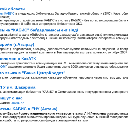
кой области
мы КАБИС
в следующих библиотеках Западно-Казахстанской области (ЗКО): Каратоб
 пакет).
н переход со старой системы РАБИС в систему КАБИС - без потер информации были к
уатируется в 8 районных и городских библиотеках ЗКО.
асына “КАБИС” баѓдарламасы енгізілді
ырылѓан кітапхана ж‰йесіне кітапхана саласындаѓы заманауи озыќ технологиялардыњ 
даѓы кітаптардыњ электронды н±сќасын жасаќтау. Компьютерлік-аќпараттыќ коммуни
вройл (г.Атырау)
йл" (Tengizchevroil, г.Атырау) дополнительно купила безлимитные лицензии на про
граммные продукты нашей компании в Тенгизшевройл эксплуатируется с октября 2007 
ипломов в КазАТК
й академии транспорта и коммуникаций им. М.Тынышпаева систему компьютерного за
ЛОМ"
академия ежегодно будет заполнять около 3000 дипломов о высшем образовании
го языка в "Банке ЦентрКредит"
 электронные курсы казахского языка для обучения персонала через систему дистан
СГУ им. Шакарима
ы автоматизации библиотек "КАБИС" в Семипалатинском государственном университ
ишут о нас
ходится
здесь >>
темы КАБИС в ЕНУ (Астана)
насы»
Евразийского национального университета им. Л.Н.Гумилева
успешно внедр
. Все сотрудники библиотеки прошли недельный курс обучения. Книжный фонд библиот
тся работы по ретроконверсии фонда в электронный каталог.