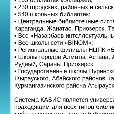
• 230 городских, районных и сельс
• 540 школьных библиотек;
• Центральные библиотечные систе
Караганда, Жанатас, Приозерск, Те
• Все «Назарбаев интеллектуальн
• Все школы сети «BINOM»;
• Региональные филиалы НЦПК «Ө
• Школы городов Алматы, Астана, 
Рудный, Сарань, Приозерск;
• Государственные школы Нуринско
Жырауского, Абайского районов Ка
Курмангазинского района Атырауск
Система КАБИС является универс
подходящим для всех типов библио
действующих стандартов библиотеч