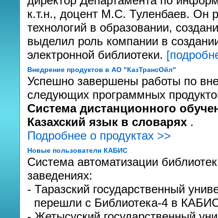
директор Департамента по инфор
к.т.н., доцент М.С. Туленбаев. О
технологий в образовании, создан
выделил роль компании в создани
электронной библиотеки.
[подробне
Внедрение продуктов в АО "КазТрансОйл"
Успешно завершены работы по вне
следующих программных продукто
Система дистанционного обучен
Казахский язык в словарях
.
Подробнее о продуктах >>
Новые пользователи КАБИС
Система автоматизации библиоте
заведениях:
- Таразский государственный униве
перешли с Библиотека-4 в КАБИС
- Жетысуский государственный уни