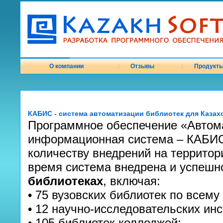
О компании
Отзывы
Продукт
|
|
КАБИС - система автоматизации библиотек для Казах
Программное обеспечение «Автом
информационная система – КАБИС
количеству внедрений на территор
время система внедрена и успешн
библиотеках
, включая:
• 75 вузовских библиотек по всему
• 12 научно-исследовательских инс
• 105 библиотек колледжей;