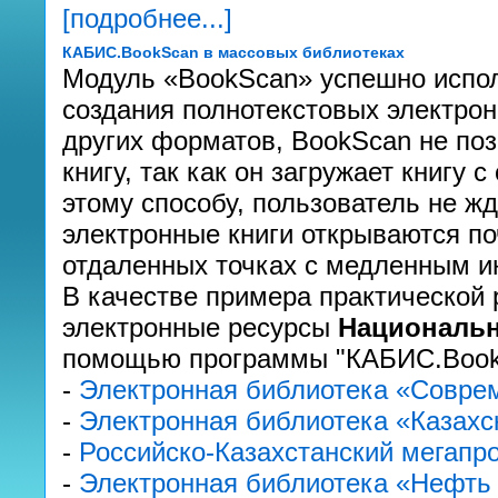
[подробнее...]
КАБИС.BookScan в массовых библиотеках
Модуль «BookScan» успешно испол
создания полнотекстовых электрон
других форматов, BookScan не поз
книгу, так как он загружает книгу 
этому способу, пользователь не жд
электронные книги открываются п
отдаленных точках с медленным и
В качестве примера практической 
электронные ресурсы
Национальн
помощью программы "КАБИС.Book
-
Электронная библиотека «Соврем
-
Электронная библиотека «Казахс
-
Российско-Казахстанский мегапро
-
Электронная библиотека «Нефть 