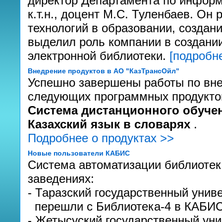
директор Департамента по инфор
к.т.н., доцент М.С. Туленбаев. О
технологий в образовании, создан
выделил роль компании в создани
электронной библиотеки.
[подробне
Внедрение продуктов в АО "КазТрансОйл"
Успешно завершены работы по вне
следующих программных продукто
Система дистанционного обучен
Казахский язык в словарях
.
Подробнее о продуктах >>
Новые пользователи КАБИС
Система автоматизации библиоте
заведениях:
- Таразский государственный униве
перешли с Библиотека-4 в КАБИС
- Жетысуский государственный уни