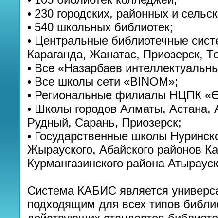
• 230 городских, районных и сельс
• 540 школьных библиотек;
• Центральные библиотечные систе
Караганда, Жанатас, Приозерск, Те
• Все «Назарбаев интеллектуальн
• Все школы сети «BINOM»;
• Региональные филиалы НЦПК «Ө
• Школы городов Алматы, Астана, 
Рудный, Сарань, Приозерск;
• Государственные школы Нуринско
Жырауского, Абайского районов Ка
Курмангазинского района Атырауск
Система КАБИС является универс
подходящим для всех типов библио
действующих стандартов библиотеч