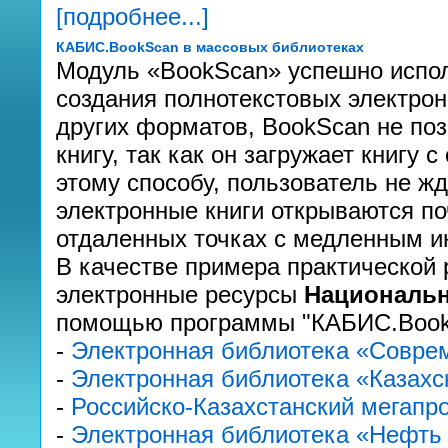
[подробнее...]
КАБИС.BookScan в массовых библиотеках
Модуль «BookScan» успешно испол
создания полнотекстовых электрон
других форматов, BookScan не поз
книгу, так как он загружает книгу 
этому способу, пользователь не жд
электронные книги открываются п
отдаленных точках с медленным и
В качестве примера практической 
электронные ресурсы
Национальн
помощью программы "КАБИС.Book
-
Электронная библиотека «Соврем
-
Электронная библиотека «Казахс
-
Российско-Казахстанский мегапро
-
Электронная библиотека «Нефть 