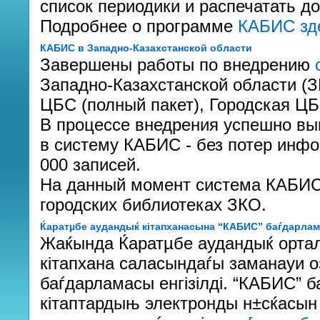
список периодики и распечатать до
Подробнее о программе
КАБИС зд
КАБИС в Западно-Казахстанской области
Завершены работы по внедрению
Западно-Казахстанской области (
ЦБС (полный пакет), Городская ЦБС
В процессе внедрения успешно вы
в систему КАБИС - без потер инф
000 записей.
На данный момент система КАБИС 
городских библиотеках ЗКО.
Ќаратµбе аудандыќ кітапханасына “КАБИС” баѓдарлама
Жаќында Ќаратµбе аудандыќ орта
кітапхана саласындаѓы заманауи о
баѓдарламасы енгізілді. “КАБИС”
кітаптардыњ электронды н±сќасын 