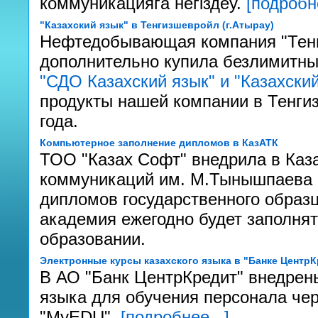
коммуникацияѓа негіздеу.
[подробне
"Казахский язык" в Тенгизшевройл (г.Атырау)
Нефтедобывающая компания "Тенгиз
дополнительно купила безлимитны
"СДО Казахский язык" и "Казахский
продукты нашей компании в Тенгиз
года.
Компьютерное заполнение дипломов в КазАТК
ТОО "Казах Софт" внедрила в Каз
коммуникаций им. М.Тынышпаева 
дипломов государственного образ
академия ежегодно будет заполня
образовании.
Электронные курсы казахского языка в "Банке ЦентрК
В АО "Банк ЦентрКредит" внедрен
языка для обучения персонала чер
"MyEDU".
[подробнее...]