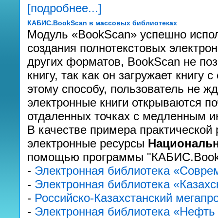
[подробнее...]
КАБИС.BookScan в массовых библиотеках
Модуль «BookScan» успешно испол
создания полнотекстовых электрон
других форматов, BookScan не поз
книгу, так как он загружает книгу 
этому способу, пользователь не жд
электронные книги открываются п
отдаленных точках с медленным и
В качестве примера практической 
электронные ресурсы
Национальн
помощью программы "КАБИС.Book
-
Электронная библиотека «Соврем
-
Электронная библиотека «Казахс
-
Российско-Казахстанский мегапро
-
Электронная библиотека «Нефть 