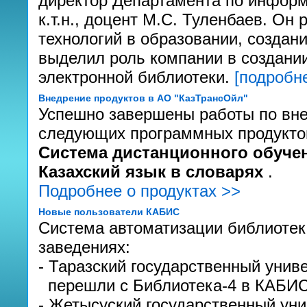
директор Департамента по инфор
к.т.н., доцент М.С. Туленбаев. О
технологий в образовании, создан
выделил роль компании в создани
электронной библиотеки.
[подробне
Внедрение продуктов в АО "КазТрансОйл"
Успешно завершены работы по вне
следующих программных продукто
Система дистанционного обучен
Казахский язык в словарях
.
Подробнее о продуктах >>
Новые пользователи КАБИС
Система автоматизации библиоте
заведениях:
- Таразский государственный униве
перешли с Библиотека-4 в КАБИС
- Жетысуский государственный уни