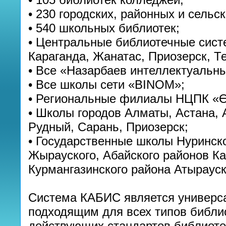
• 230 городских, районных и сельс
• 540 школьных библиотек;
• Центральные библиотечные систе
Караганда, Жанатас, Приозерск, Те
• Все «Назарбаев интеллектуальн
• Все школы сети «BINOM»;
• Региональные филиалы НЦПК «Ө
• Школы городов Алматы, Астана, 
Рудный, Сарань, Приозерск;
• Государственные школы Нуринско
Жырауского, Абайского районов Ка
Курмангазинского района Атырауск
Система КАБИС является универс
подходящим для всех типов библио
действующих стандартов библиотеч