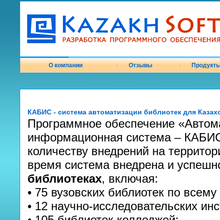
О компании
Отзывы
Продукт
|
|
КАБИС - система автоматизации библиотек для Казах
Программное обеспечение «Автом
информационная система – КАБИС
количеству внедрений на территор
время система внедрена и успешн
библиотеках
, включая:
• 75 вузовских библиотек по всему
• 12 научно-исследовательских инс
• 105 библиотек колледжей;