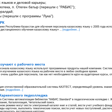
 языков и деловой карьеры;
отека, п. Отеген батыр (перешли с "РАБИС");
оралдай;
ы (перешли с программы "Лука").
 РК
нке Республики Казахстан для обучения персонала казахскому языку с 2005 года исп
дистанционного обучения казахскому языку» ...
[подробнее...]
изучают с рабочего места
сонала казахскому языку использует программные продукты нашей компании. Систем
я изучением казахского языка на рабочем месте в любое свободное время.
очень удобен для персонала, так как нет необходимости идти на аудиторные курсы, о
ция отечественной образовательной системы КАЗТЕСТ, определяющей уровень знания 
ния.
[подробнее...]
Жаркентского педколледжа
 Системы автоматизации библиотек "КАБИС.Standard" в педагогическом колледже г. 
ание, Каталогизация, Читательский поиск.
ом режиме могут вести электронный каталог книг и статей, вести учет учебного фонд
иды карточек, выполнять тематические поиски, вести учет новых поступлений, распеч
распечатать доставочную карточку.