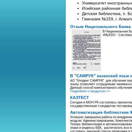
Университет иностранных
Илийская районная библи
Детская библиотека, п. Б
Гимназия №159, г. Алмат
Отзыв Национального Банка
В Национальном Ба
«MyEDU - Система 
В "САМРУК" казахский язык 
АО "Холдинг САМРУК" для обучения пер
языку позволяет сотрудникам заниматьс
Данный способ компьютерного обучения 
Подробнее о продуктах >>
КАЗТЕСТ
Сегодня в МОН РК состоялась презента
государственным стандартом тестирова
Автоматизация библиотеки 
Успешно завершена работа по внедрению
модули: Администрирование, Комплектов
Теперь библиотекари в автоматизированн
знаки и индексы ББК, распечатать все в
составить заказной список периодики и 