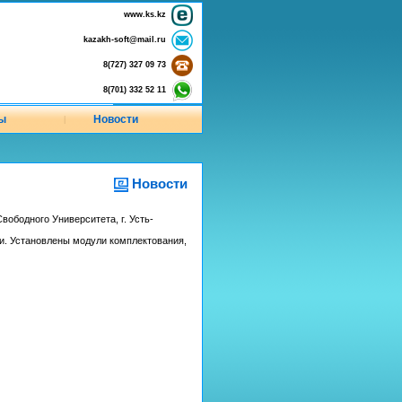
www.ks.kz
kazakh-soft@mail.ru
8(727) 327 09 73
8(701) 332 52 11
ы
Новости
|
Новости
вободного Университета, г. Усть-
и. Установлены модули комплектования,