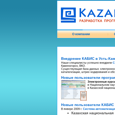
О компании
|
Внедрение КАБИС в Усть-Ка
Наши специалисты успешно внедрили
С
Каменогорск, ВКО.
Существующая база данных электронног
каталогизации, штрих-кодирования и об
Новые пользователи програ
Электронные курсы
в Национальном нау
в Казахской национ
Новые пользователи КАБИС
В янвере 2009 г.
Система автоматизац
Казахская национальная 