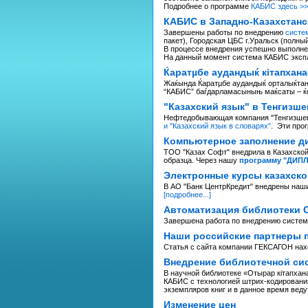
Подробнее о программе
КАБИС здесь >>
КАБИС в Западно-Казахстанс
Завершены работы по внедрению
систе
пакет), Городская ЦБС г.Уральск (полный
В процессе внедрения успешно выполне
На данный момент система КАБИС экспл
Ќаратµбе аудандыќ кітапхан
Жаќында Ќаратµбе аудандыќ орталыќтанд
“КАБИС” баѓдарламасыныњ маќсаты – ќор
"Казахский язык" в Тенгизше
Нефтедобывающая компания "Тенгизшевро
и "Казахский язык в словарях"
. Эти про
Компьютерное заполнение д
ТОО "Казах Софт" внедрила в Казахско
образца. Через нашу
программу "ДИП
Электронные курсы казахско
В АО "Банк ЦентрКредит" внедрены наши
[подробнее...]
Автоматизация библиотеки 
Завершена работа по внедрению систем
Наши российские партнеры п
Статья с сайта компании ГЕКСАГОН на
Внедрение библиотечной сис
В научной библиотеке «Отырар кiтапха
КАБИС с технологией штрих-кодирования
экземпляров книг и в данное время веду
Изменение цен