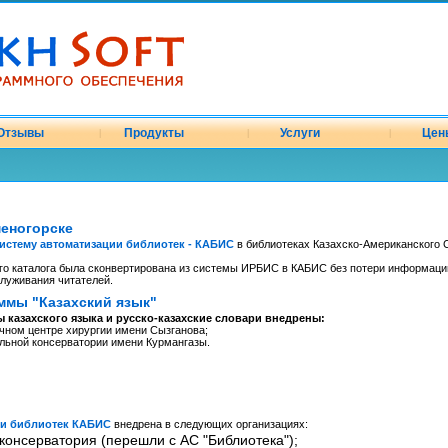
Отзывы
Продукты
Услуги
Цен
|
|
|
меногорске
истему автоматизации библиотек - КАБИС
в библиотеках Казахско-Американского С
о каталога была сконвертирована из системы ИРБИС в КАБИС без потери информаци
служивания читателей.
ммы "Казахский язык"
 казахского языка и русско-казахские словари внедрены:
чном центре хирургии имени Сызганова;
альной консерватории имени Курмангазы.
ии библиотек КАБИС
внедрена в следующих организациях:
консерватория (перешли с АС "Библиотека");