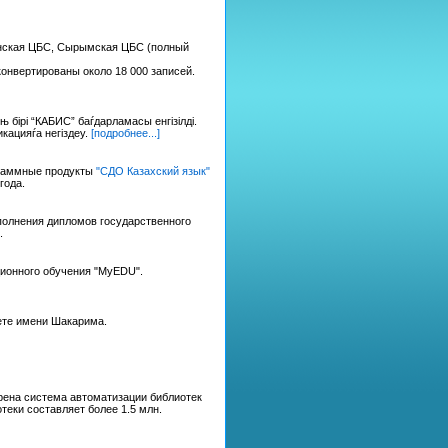
инская ЦБС, Сырымская ЦБС (полный
онвертированы около 18 000 записей.
бірі “КАБИС” баѓдарламасы енгізілді.
кацияѓа негіздеу.
[подробнее...]
граммные продукты
"СДО Казахский язык"
года.
полнения дипломов государственного
.
ционного обучения "MyEDU".
ете имени Шакарима.
ена система автоматизации библиотек
еки составляет более 1.5 млн.