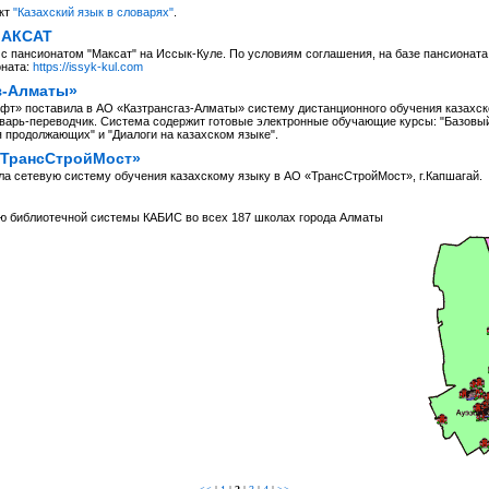
кт
"Казахский язык в словарях"
.
МАКСАТ
с пансионатом "Максат" на Иссык-Куле. По условиям соглашения, на базе пансионат
оната:
https://issyk-kul.com
з-Алматы»
т» поставила в АО «Казтрансгаз-Алматы» систему дистанционного обучения казахско
варь-переводчик. Система содержит готовые электронные обучающие курсы: "Базовый к
я продолжающих" и "Диалоги на казахском языке".
«ТрансСтройМост»
а сетевую систему обучения казахскому языку в АО «ТрансСтройМост», г.Капшагай.
ю библиотечной системы КАБИС во всех 187 школах города Алматы