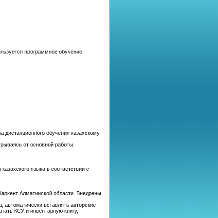
ользуется программное обучение
а дистанционного обучения казахскому
трываясь от основной работы.
казахского языка в соответствии с
Жаркент Алматинской области. Внедрены
а, автоматически вставлять авторские
атать КСУ и инвентарную книгу,