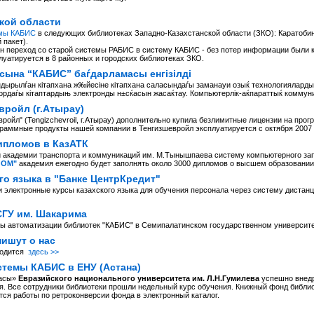
кой области
мы КАБИС
в следующих библиотеках Западно-Казахстанской области (ЗКО): Каратоб
 пакет).
н переход со старой системы РАБИС в систему КАБИС - без потер информации были к
уатируется в 8 районных и городских библиотеках ЗКО.
асына “КАБИС” баѓдарламасы енгізілді
ырылѓан кітапхана ж‰йесіне кітапхана саласындаѓы заманауи озыќ технологиялардыњ 
даѓы кітаптардыњ электронды н±сќасын жасаќтау. Компьютерлік-аќпараттыќ коммуни
вройл (г.Атырау)
йл" (Tengizchevroil, г.Атырау) дополнительно купила безлимитные лицензии на про
граммные продукты нашей компании в Тенгизшевройл эксплуатируется с октября 2007 
ипломов в КазАТК
й академии транспорта и коммуникаций им. М.Тынышпаева систему компьютерного за
ЛОМ"
академия ежегодно будет заполнять около 3000 дипломов о высшем образовании
го языка в "Банке ЦентрКредит"
 электронные курсы казахского языка для обучения персонала через систему дистан
СГУ им. Шакарима
ы автоматизации библиотек "КАБИС" в Семипалатинском государственном университ
ишут о нас
ходится
здесь >>
темы КАБИС в ЕНУ (Астана)
насы»
Евразийского национального университета им. Л.Н.Гумилева
успешно внедр
. Все сотрудники библиотеки прошли недельный курс обучения. Книжный фонд библиот
тся работы по ретроконверсии фонда в электронный каталог.