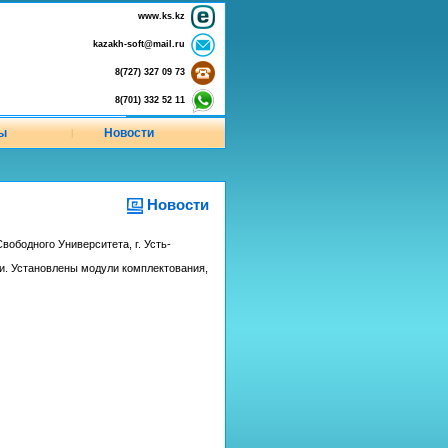
www.ks.kz
kazakh-soft@mail.ru
8(727) 327 09 73
8(701) 332 52 11
ы
Новости
|
Новости
вободного Университета, г. Усть-
и. Установлены модули комплектования,