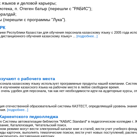
 языков и деловой карьеры;
отека, п. Отеген батыр (перешли с "РАБИС");
оралдай;
ы (перешли с программы "Лука").
 РК
нке Республики Казахстан для обучения персонала казахскому языку с 2005 года исп
дистанционного обучения казахскому языку» ...
[подробнее...]
изучают с рабочего места
сонала казахскому языку использует программные продукты нашей компании. Систем
я изучением казахского языка на рабочем месте в любое свободное время.
очень удобен для персонала, так как нет необходимости идти на аудиторные курсы, о
ция отечественной образовательной системы КАЗТЕСТ, определяющей уровень знания 
ния.
[подробнее...]
Жаркентского педколледжа
 Системы автоматизации библиотек "КАБИС.Standard" в педагогическом колледже г. 
ание, Каталогизация, Читательский поиск.
ом режиме могут вести электронный каталог книг и статей, вести учет учебного фонд
иды карточек, выполнять тематические поиски, вести учет новых поступлений, распеч
распечатать доставочную карточку.