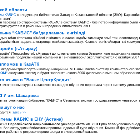
кой области
мы КАБИС
в следующих библиотеках Западно-Казахстанской области (ЗКО): Каратоб
 пакет).
н переход со старой системы РАБИС в систему КАБИС - без потер информации были к
уатируется в 8 районных и городских библиотеках ЗКО.
асына “КАБИС” баѓдарламасы енгізілді
ырылѓан кітапхана ж‰йесіне кітапхана саласындаѓы заманауи озыќ технологиялардыњ 
даѓы кітаптардыњ электронды н±сќасын жасаќтау. Компьютерлік-аќпараттыќ коммуни
вройл (г.Атырау)
йл" (Tengizchevroil, г.Атырау) дополнительно купила безлимитные лицензии на про
граммные продукты нашей компании в Тенгизшевройл эксплуатируется с октября 2007 
ипломов в КазАТК
й академии транспорта и коммуникаций им. М.Тынышпаева систему компьютерного за
ЛОМ"
академия ежегодно будет заполнять около 3000 дипломов о высшем образовании
го языка в "Банке ЦентрКредит"
 электронные курсы казахского языка для обучения персонала через систему дистан
СГУ им. Шакарима
ы автоматизации библиотек "КАБИС" в Семипалатинском государственном университ
ишут о нас
ходится
здесь >>
темы КАБИС в ЕНУ (Астана)
насы»
Евразийского национального университета им. Л.Н.Гумилева
успешно внедр
. Все сотрудники библиотеки прошли недельный курс обучения. Книжный фонд библиот
тся работы по ретроконверсии фонда в электронный каталог.