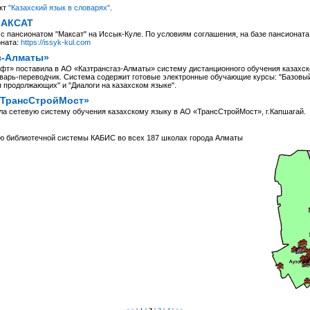
кт
"Казахский язык в словарях"
.
МАКСАТ
с пансионатом "Максат" на Иссык-Куле. По условиям соглашения, на базе пансионат
оната:
https://issyk-kul.com
з-Алматы»
т» поставила в АО «Казтрансгаз-Алматы» систему дистанционного обучения казахско
варь-переводчик. Система содержит готовые электронные обучающие курсы: "Базовый к
я продолжающих" и "Диалоги на казахском языке".
«ТрансСтройМост»
а сетевую систему обучения казахскому языку в АО «ТрансСтройМост», г.Капшагай.
ю библиотечной системы КАБИС во всех 187 школах города Алматы