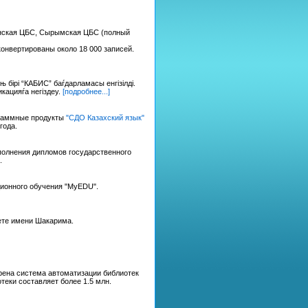
инская ЦБС, Сырымская ЦБС (полный
онвертированы около 18 000 записей.
бірі “КАБИС” баѓдарламасы енгізілді.
кацияѓа негіздеу.
[подробнее...]
граммные продукты
"СДО Казахский язык"
года.
полнения дипломов государственного
.
ционного обучения "MyEDU".
ете имени Шакарима.
ена система автоматизации библиотек
еки составляет более 1.5 млн.