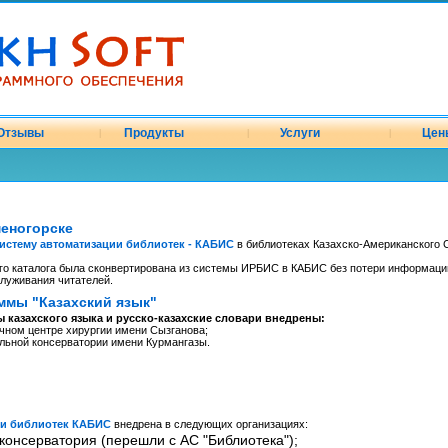
Отзывы
Продукты
Услуги
Цен
|
|
|
меногорске
истему автоматизации библиотек - КАБИС
в библиотеках Казахско-Американского С
о каталога была сконвертирована из системы ИРБИС в КАБИС без потери информаци
служивания читателей.
ммы "Казахский язык"
 казахского языка и русско-казахские словари внедрены:
чном центре хирургии имени Сызганова;
альной консерватории имени Курмангазы.
ии библиотек КАБИС
внедрена в следующих организациях:
консерватория (перешли с АС "Библиотека");