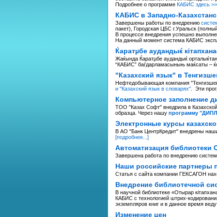
Подробнее о программе
КАБИС здесь >>
КАБИС в Западно-Казахстанс
Завершены работы по внедрению
систе
пакет), Городская ЦБС г.Уральск (полный
В процессе внедрения успешно выполне
На данный момент система КАБИС экспл
Ќаратµбе аудандыќ кітапхан
Жаќында Ќаратµбе аудандыќ орталыќтанд
“КАБИС” баѓдарламасыныњ маќсаты – ќор
"Казахский язык" в Тенгизше
Нефтедобывающая компания "Тенгизшевро
и "Казахский язык в словарях"
. Эти про
Компьютерное заполнение д
ТОО "Казах Софт" внедрила в Казахско
образца. Через нашу
программу "ДИП
Электронные курсы казахско
В АО "Банк ЦентрКредит" внедрены наши
[подробнее...]
Автоматизация библиотеки 
Завершена работа по внедрению систем
Наши российские партнеры п
Статья с сайта компании ГЕКСАГОН на
Внедрение библиотечной сис
В научной библиотеке «Отырар кiтапха
КАБИС с технологией штрих-кодирования
экземпляров книг и в данное время веду
Изменение цен