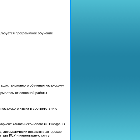
ользуется программное обучение
а дистанционного обучения казахскому
трываясь от основной работы.
казахского языка в соответствии с
Жаркент Алматинской области. Внедрены
а, автоматически вставлять авторские
атать КСУ и инвентарную книгу,