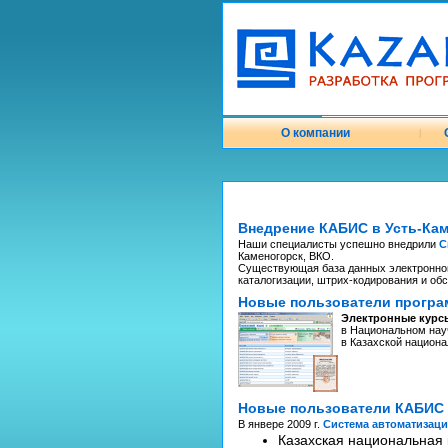
О компании
|
Внедрение КАБИС в Усть-Ка
Наши специалисты успешно внедрили
С
Каменогорск, ВКО.
Существующая база данных электронног
каталогизации, штрих-кодирования и об
Новые пользователи програ
Электронные курсы
в Национальном нау
в Казахской национ
Новые пользователи КАБИС
В янвере 2009 г.
Система автоматизац
Казахская национальная 