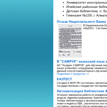
Университет иностранных
Илийская районная библи
Детская библиотека, п. Б
Гимназия №159, г. Алмат
Отзыв Национального Банка
В Национальном Ба
«MyEDU - Система 
В "САМРУК" казахский язык 
АО "Холдинг САМРУК" для обучения пер
языку позволяет сотрудникам заниматьс
Данный способ компьютерного обучения 
Подробнее о продуктах >>
КАЗТЕСТ
Сегодня в МОН РК состоялась презента
государственным стандартом тестирова
Автоматизация библиотеки 
Успешно завершена работа по внедрению
модули: Администрирование, Комплектов
Теперь библиотекари в автоматизированн
знаки и индексы ББК, распечатать все в
составить заказной список периодики и 